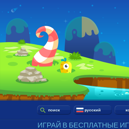
поиск
pусский
к
ИГРАЙ В БЕСПЛАТНЫЕ ИГ