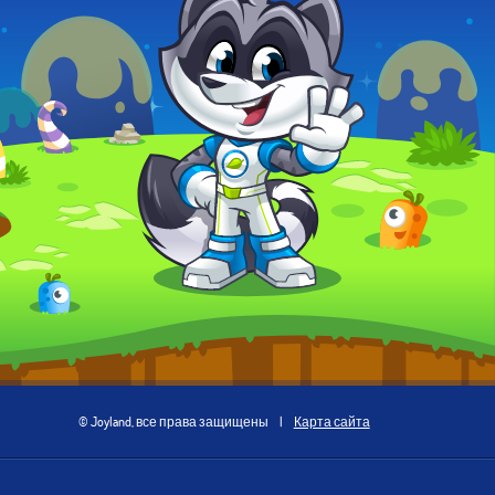
© Joyland, все права защищены
|
Карта сайта