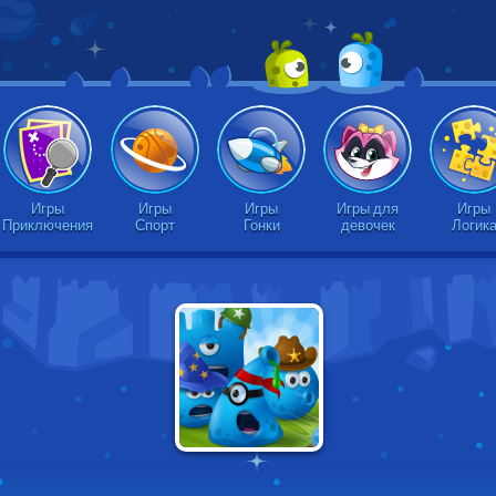
Игры
Игры
Игры
Игры для
Игры
Приключения
Спорт
Гонки
девочек
Логик
JELLY GO!