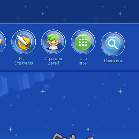
Игры
Игры для
Все
Поиск игр
а
Стратегия
детей
игры