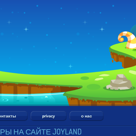
онтакты
privacy
о нас
РЫ НА САЙТЕ JOYLAND