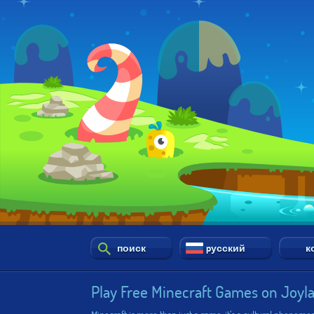
поиск
pусский
к
Play Free Minecraft Games on Joyl