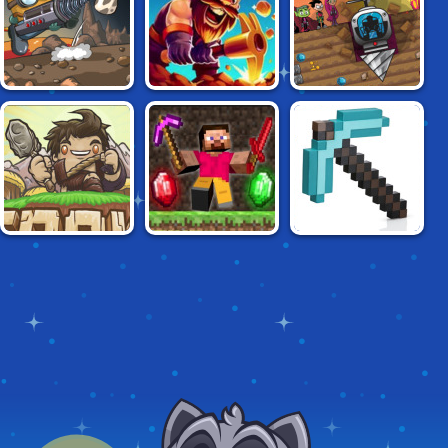
DIGGY: MYSTERY
DRILLIONAIRE 2:
MINER DASH
OF THE EARTH'S
TAMARANIAN
CENTER
INVASION
MINECRAFT
GRINDCRAFT
AGROUND
CAVES 2
REMASTERED