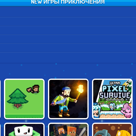
NEW ИГРЫ ПРИКЛЮЧЕНИЯ
THIS ISLAND OF
CUBE CRAFT
ULTRA PIXEL
MINE
SURVIVAL
SURVIVE: