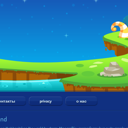
онтакты
privacy
о нас
and