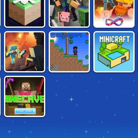
WINTER'S COMING
GOLD DIGGER
CUBIC CASTLES
MINECRAFT.IO
FRVR
MINE CLONE
SCRATCHARIA
MINICRAFT
MINECAVES