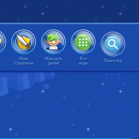
Игры
Игры для
Все
Поиск игр
а
Стратегия
детей
игры