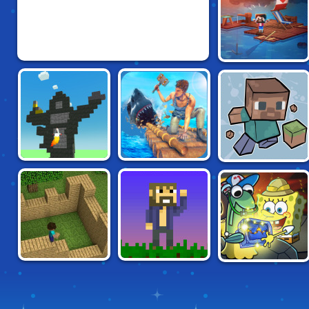
IDLE ARKS: BUILD
AT SEA
AHOY: RAFT
PAPER
BUILD & CRUSH
SURVIVAL
MINECRAFT
MINECRAFT
SPONGEBOB:
MINE BLOCKS
TOWER DEFENSE
ROCK COLLECTOR
2