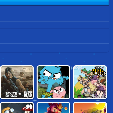
STATE OF
GUMBALL: HOME
ULTRA PIXEL
SURVIVAL
ALONE SURVIVAL
SURVIVE RPG