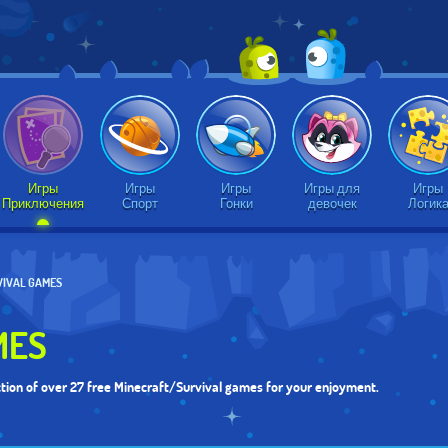
Игры
Игры
Игры
Игры для
Игры
Приключения
Спорт
Гонки
девочек
Логик
VIVAL GAMES
MES
ction of over 27 free Minecraft/Survival games for your enjoyment.