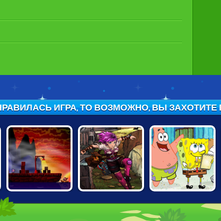
РАВИЛАСЬ ИГРА, ТО ВОЗМОЖНО, ВЫ ЗАХОТИТЕ ПО
BOWJA THE
SKY PIRATE
SPONGEBOB
NINJA 4: FALL OF
ANOVA
SAVES THE DAY
YOKAI