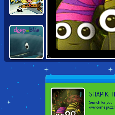
SPONGEBOB:
THE TREASURE
OF DEAD EYE
GULCH
DEEP AND BLUE
SHAPIK: 
Search for your 
overcome puzzle