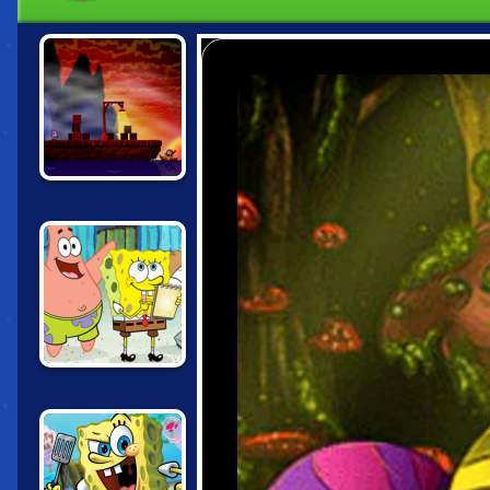
BOWJA THE
NINJA 4: FALL OF
YOKAI
SPONGEBOB
SAVES THE DAY