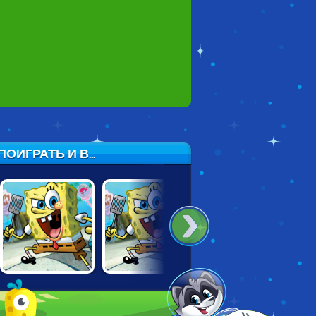
ИГРАТЬ И В...
SPONGEBOB
SPONGEBOB:
NICKELODEON:
QUESTPANTS:
THE TREASURE
THE GREAT
THE LEGEND OF
OF DEAD EYE
ESCAPE