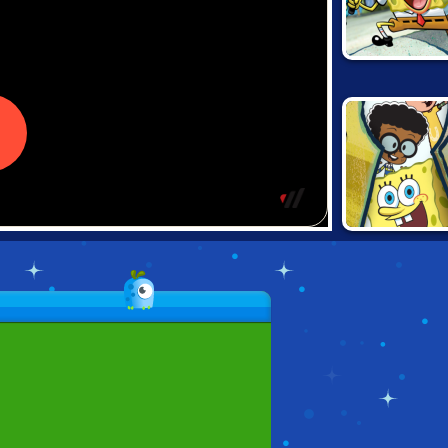
SPONGEBO
QUESTPANT
THE LEGEND 
DEAD EYE GU
NICKELODEO
THE GREAT
ESCAPE