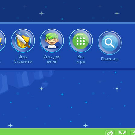
Игры
Игры для
Все
Поиск игр
а
Стратегия
детей
игры