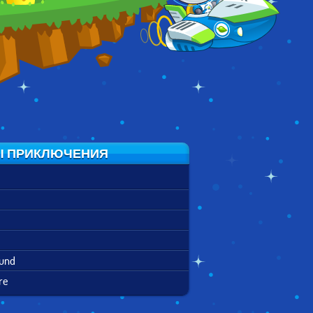
DEAD EYE GULCH
GULCH
Ы ПРИКЛЮЧЕНИЯ
ound
re