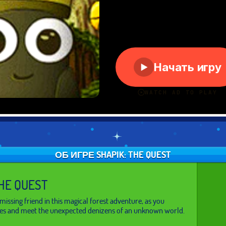
ОБ ИГРЕ SHAPIK: THE QUEST
THE QUEST
missing friend in this magical forest adventure, as you
s and meet the unexpected denizens of an unknown world.