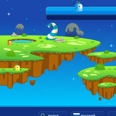
поиск
pусский