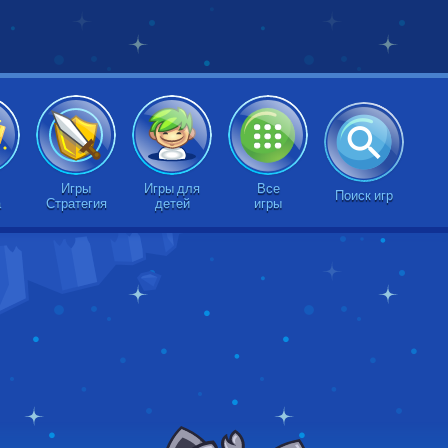
Игры
Игры для
Все
Поиск игр
а
Стратегия
детей
игры