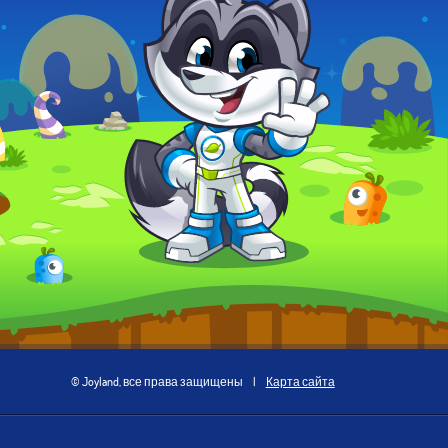
© Joyland, все права защищены
|
Карта сайта