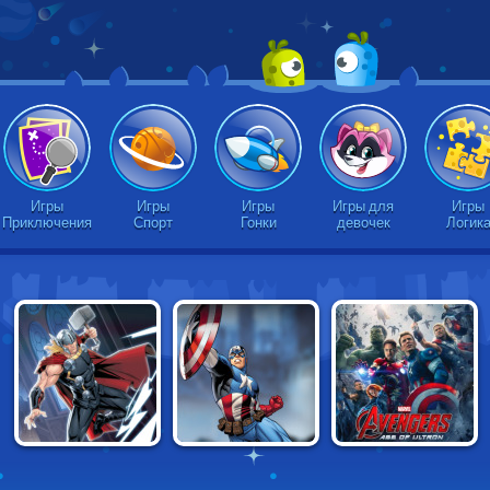
Игры
Игры
Игры
Игры для
Игры
Приключения
Спорт
Гонки
девочек
Логик
THOR: BOSS
AVENGERS
AVENGERS - AGE
BATTLES
TACTICS
OF ULTRON: