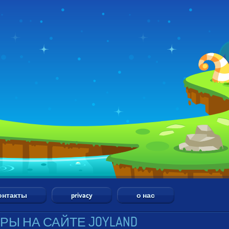
GLOBAL CHAOS
онтакты
privacy
о нас
РЫ НА САЙТЕ JOYLAND