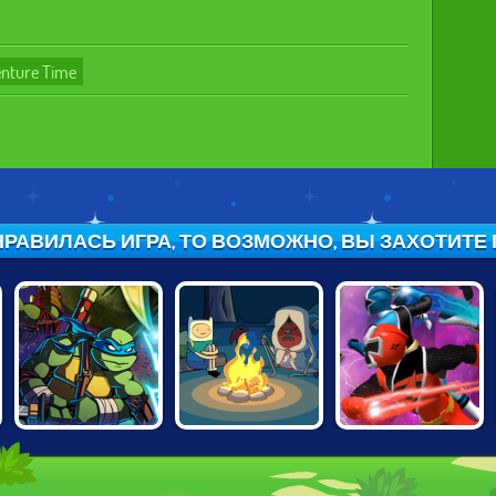
nture Time
РАВИЛАСЬ ИГРА, ТО ВОЗМОЖНО, ВЫ ЗАХОТИТЕ ПО
NINJA TURTLES
ADVENTURE
TMNT VS POWER
VS POWER
TIME: FABLES OF
RANGERS:
RANGERS
OOO
ROUND 2