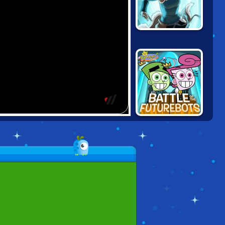
LEGEND OF
KORRA: DARK
INTO LIGHT
FAIRLY ODD
PARENTS: FIGHT
OF THE
FUTUREBOTS