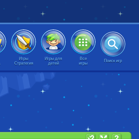
Игры
Игры для
Все
Поиск игр
а
Стратегия
детей
игры