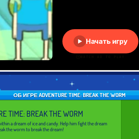
ОБ ИГРЕ ADVENTURE TIME: BREAK THE WORM
E TIME: BREAK THE WORM
within a dream of ice and candy. Help him fight the dream
eak the worm to break the dream!