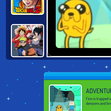
COMIC STARS
FIGHTING
NARUTO VS ONE
PIECE 3
ADVENTUR
Finn is trapped 
denizens and br