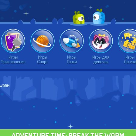
Игры
Игры
Игры
Игры для
Игры
Приключения
Спорт
Гонки
девочек
Логик
E WORM
ADVENTURE TIME: BREAK THE WORM