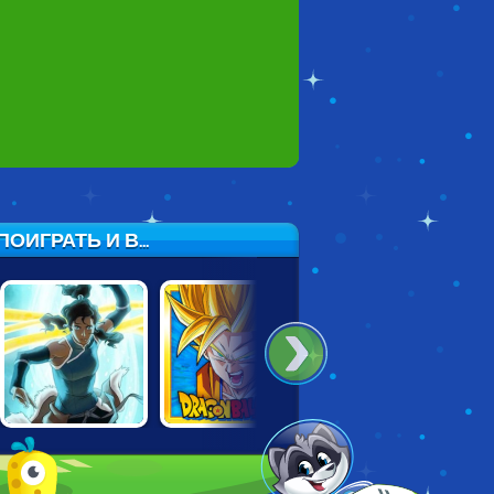
ИГРАТЬ И В...
LEGEND OF
COMIC STARS
FAIRLY ODD
KORRA: DARK
FIGHTING
PARENTS: FIGHT
INTO LIGHT
OF THE