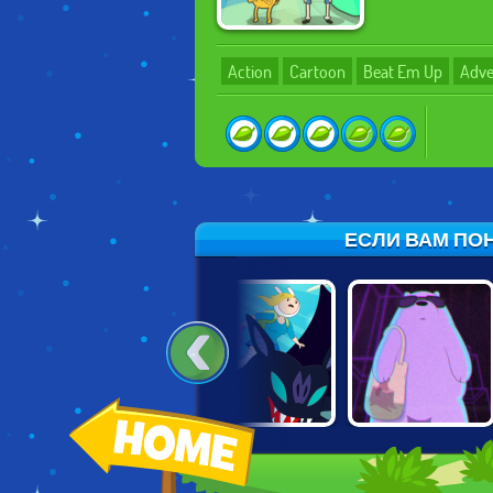
Action
Cartoon
Beat Em Up
Adve
ЕСЛИ ВАМ ПОН
A
ADVENTURE
ADVENTURE
POLAR FORCE
TIME: WIZARD
TIME: FIONNA
BATTLE
FIGHTS