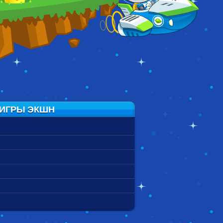
FUTUREBOTS
 ИГРЫ ЭКШН