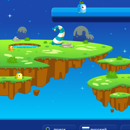
поиск
pусский