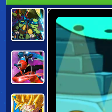
NINJA TURTLES
VS POWER
RANGERS
TMNT VS POWER
RANGERS:
ROUND 2