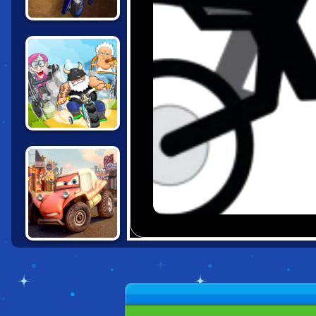
MOTOCROSS
RIDERS
MADMEN RACING
CARS: EXTREME
OFF ROAD RUSH