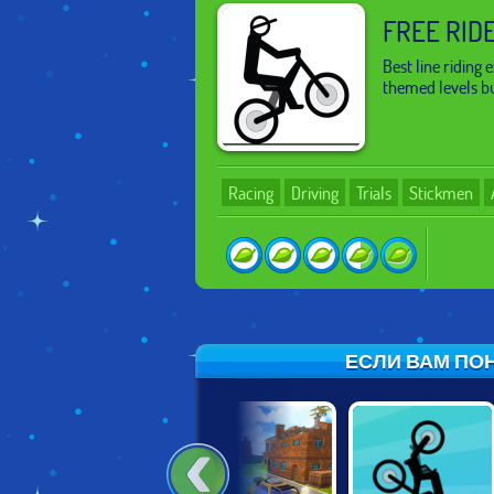
FREE RID
Best line riding
themed levels bu
Racing
Driving
Trials
Stickmen
ЕСЛИ ВАМ ПОН