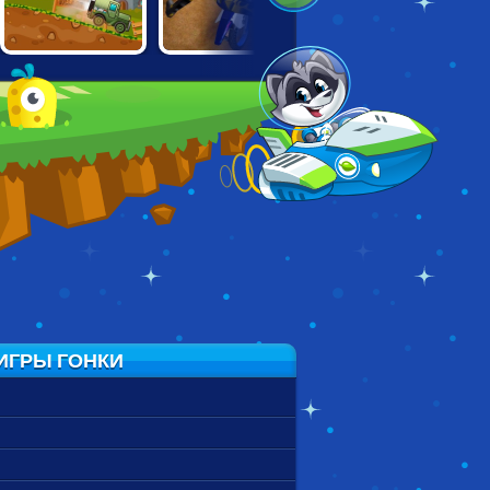
HAPPY WHEELS:
MOTOCROSS
REAL
RACING MOVIE
RIDERS
MOUNTAINBIKE
CARS
DOWNHILL 3D
ИГРЫ ГОНКИ