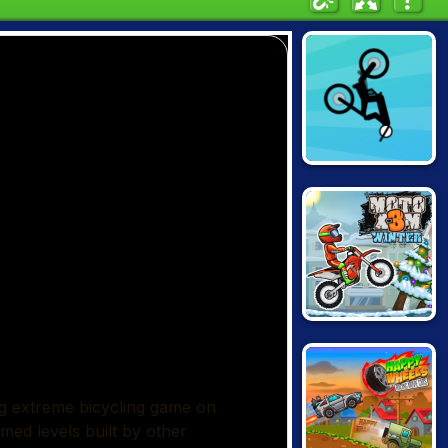
FREE RIDER
JUMPS
MOTO X3M:
WINTER EDITION