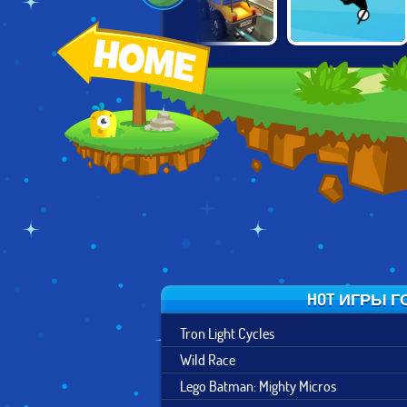
MOUNTAIN
CARTOON CITY
FREE RIDER
BICYCLE
RACER
JUMPS
XTREME
HOT ИГРЫ Г
Tron Light Cycles
Wild Race
Lego Batman: Mighty Micros