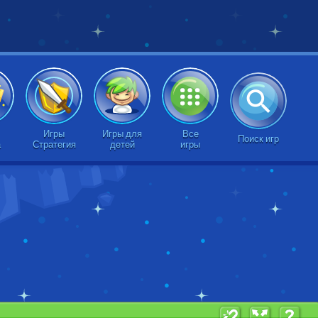
Игры
Игры для
Все
Поиск игр
а
Стратегия
детей
игры