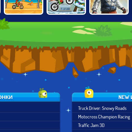
MOTO X3M:
BIKE TRIALS
MOTO X3M
WINTER EDITION
JAPAN
ОНКИ
NEW 
Truck Driver: Snowy Roads
Motocross Champion Racing
Traffic Jam 3D