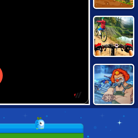
HAPPY WHEELS:
RACING MOVIE
CARS
REAL
MOUNTAINBIKE
DOWNHILL 3D
MAD MAX: DEATH
RACER