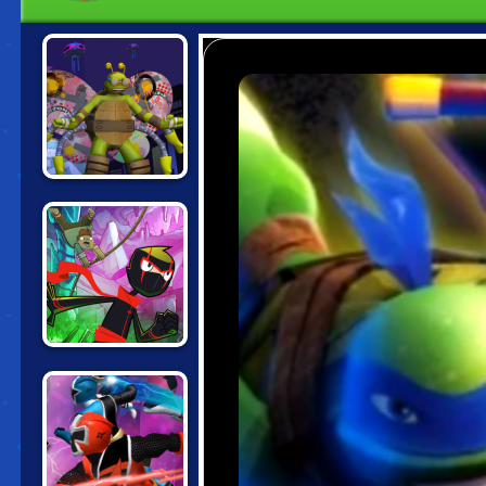
TMNT:
TURFLYTLE
QUEST 3D
RANDY
CUNNINGHAM:
NINJA SPRINT