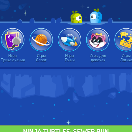
Игры
Игры
Игры
Игры для
Игры
Приключения
Спорт
Гонки
девочек
Логик
NINJA TURTLES: SEWER RUN