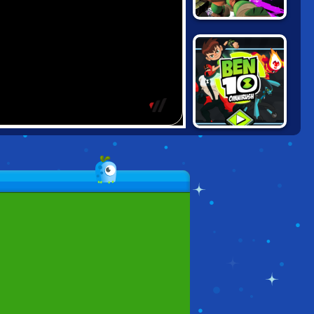
NINJA TURTLES:
COMIC BOOK
COMBAT
BEN 10
OMNIRUSH