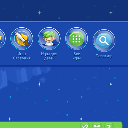
Игры
Игры для
Все
Поиск игр
а
Стратегия
детей
игры