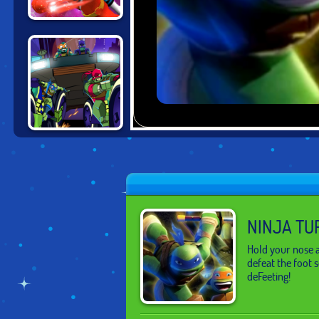
TMNT VS POWER
RANGERS:
ROUND 2
NINJA TURTLES
IN ROAD RIOT
NINJA TU
Hold your nose a
defeat the foot 
deFeeting!