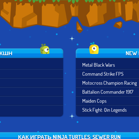
ЭКШН
NEW
Metal Black Wars
Command Strike FPS
Motocross Champion Racing
Battalion Commander 1917
Maiden Cops
Stick Fight: Qin Legends
КАК ИГРАТЬ NINJA TURTLES: SEWER RUN