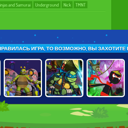
injas and Samurai
Underground
Nick
TMNT
РАВИЛАСЬ ИГРА, ТО ВОЗМОЖНО, ВЫ ЗАХОТИТЕ ПО
TMNT:
NINJA TURTLES
RANDY
TURFLYTLE
VS POWER
CUNNINGHAM:
QUEST 3D
RANGERS
NINJA SPRINT