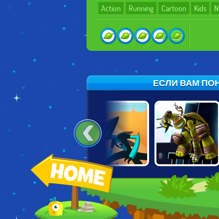
Action
Running
Cartoon
Kids
N
ЕСЛИ ВАМ ПОН
LEGO NINJAGO:
BEN 10:
NINJA TURTLES:
POSSESSION
RUSTBUCKET
SHADOW
RESCUE
HEROES