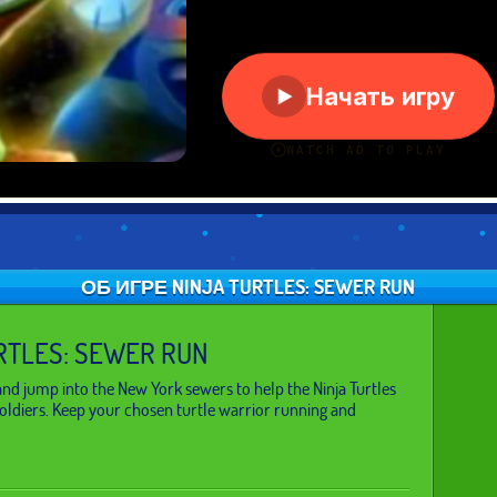
ОБ ИГРЕ NINJA TURTLES: SEWER RUN
RTLES: SEWER RUN
nd jump into the New York sewers to help the Ninja Turtles
soldiers. Keep your chosen turtle warrior running and