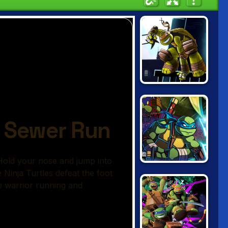
NINJA TURTLES:
SHADOW
HEROES
NINJA TURTLES
VS POWER
RANGERS