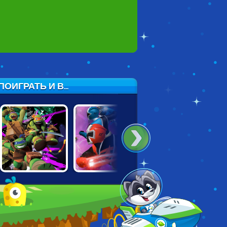
ИГРАТЬ И В...
NINJA TURTLES:
TMNT VS POWER
BEN 10
COMIC BOOK
RANGERS:
OMNIRUSH
COMBAT
ROUND 2