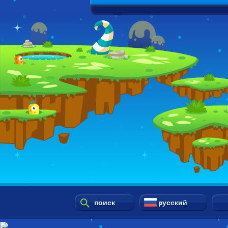
поиск
pусский