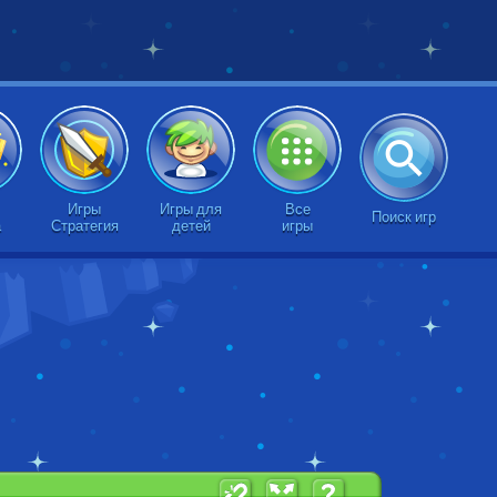
Игры
Игры для
Все
Поиск игр
а
Стратегия
детей
игры