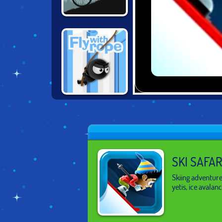
MOUNTAIN
BICYCLE
XTREME
FLY WITH ROPE 2
SKI SAFAR
Skiing adventure
yetis, ice avalan