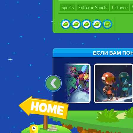
Sports
Extreme Sports
Distance
ЕСЛИ ВАМ ПОН
SNOWCROSS
FREE RUNNING
SKATOR GATOR
STUNTS X3M