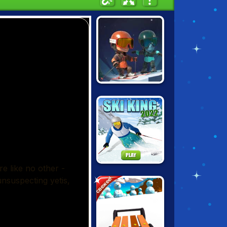
SNOWCROSS
STUNTS X3M
SKI KING 2022
свежее!