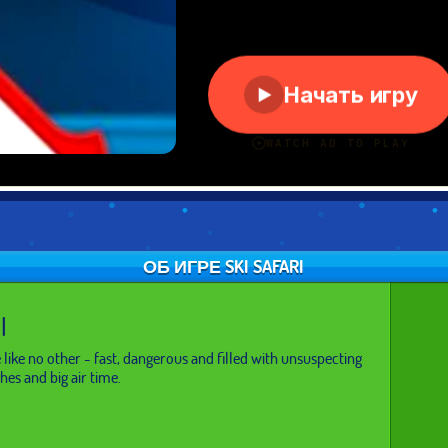
ОБ ИГРЕ SKI SAFARI
I
 like no other - fast, dangerous and filled with unsuspecting
ches and big air time.