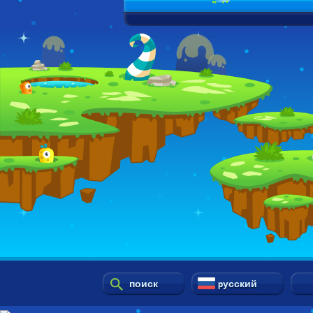
поиск
pусский