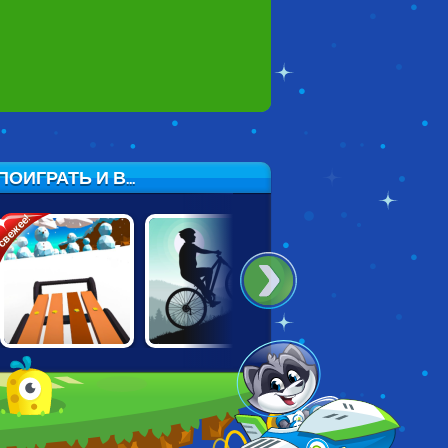
ИГРАТЬ И В...
вежее!
MOUNTAIN
HAPPY ROCKING
SNOW RIDER 3D
BICYCLE
CHAIR
XTREME