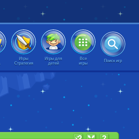
Игры
Игры для
Все
Поиск игр
а
Стратегия
детей
игры