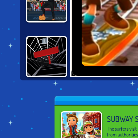
CRISTIANO
RONALDO: KICK &
RUN
TUNNEL RUSH
SUBWAY S
The surfers visit
from authorities