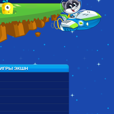
CRISTIANO
SKY PARKOUR 3D
LIGHT IT UP
RONALDO: KICK &
RUN
 ИГРЫ ЭКШН