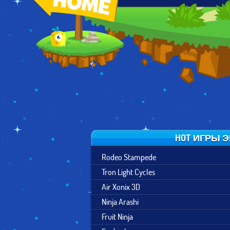
GEOMETRY DASH
SKATE
RAIL BLAZERS
MELTDOWN
HOOLIGANS
HOT ИГРЫ 
Rodeo Stampede
Tron Light Cycles
Air Xonix 3D
Ninja Arashi
Fruit Ninja