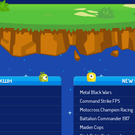
SUPER TEMPLE
TEMPLE RUN 2:
SUBWAY
RUN
FROZEN
SURFERS SAN
SHADOWS
FRANCISCO
ЭКШН
NEW
Metal Black Wars
Command Strike FPS
Motocross Champion Racing
Battalion Commander 1917
Maiden Cops