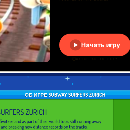
ОБ ИГРЕ SUBWAY SURFERS ZURICH
URFERS ZURICH
 Switzerland as part of their world tour, still running away
 and breaking new distance records on the tracks.