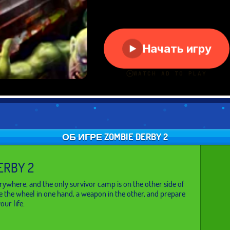
ОБ ИГРЕ ZOMBIE DERBY 2
ERBY 2
ywhere, and the only survivor camp is on the other side of
e the wheel in one hand, a weapon in the other, and prepare
our life.