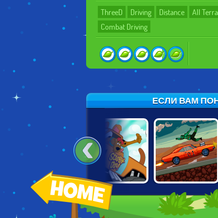
ThreeD
Driving
Distance
All Terra
Combat Driving
ЕСЛИ ВАМ ПОН
GRAND CITY
SCOOBY DOO:
DRIVE OR DIE
MISSIONS
MONSTER TRUCK