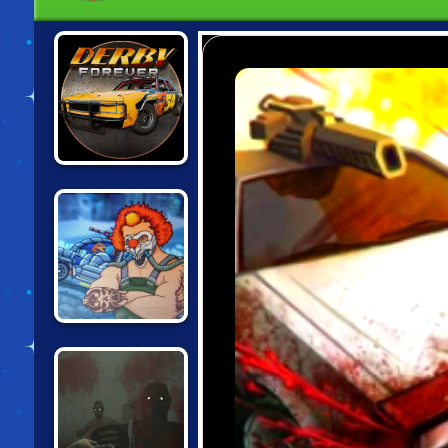
DERBY FOREVER
MAD MAX: DEATH
RACER