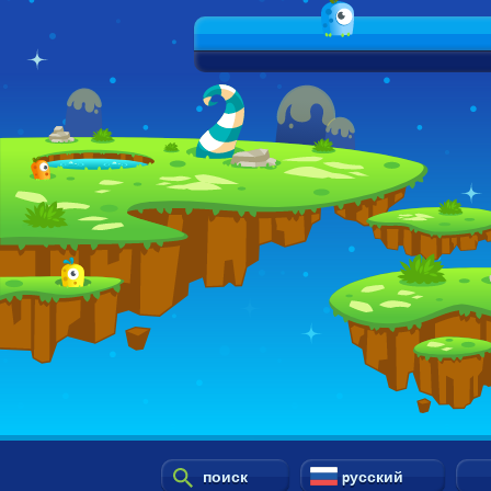
поиск
pусский