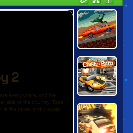
DRIVE OR DIE
BURNING
RUBBER: CRASH
'N BURN