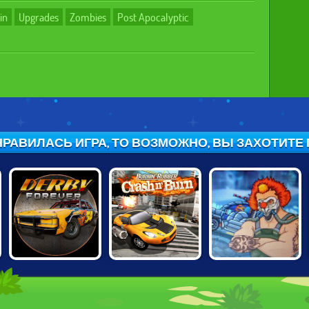
in
Upgrades
Zombies
Post Apocalyptic
РАВИЛАСЬ ИГРА, ТО ВОЗМОЖНО, ВЫ ЗАХОТИТЕ ПО
BURNING
MAD MAX: DEATH
DERBY FOREVER
RUBBER: CRASH
RACER
'N BURN