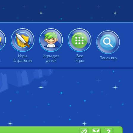
Игры
Игры для
Все
Поиск игр
а
Стратегия
детей
игры