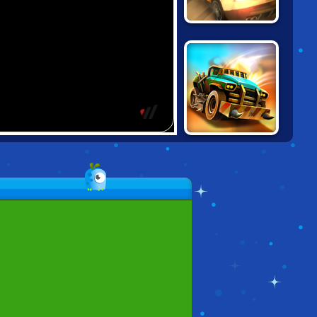
BURNING
RUBBER 5 XS
DEAD PARADISE:
WASTELAND
RACING