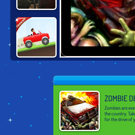
D.E.A.D ZOMBIE
свежее!
HILL CLIMB
RACING DELUXE
ZOMBIE D
Zombies are ever
the country. Tak
for the drive of y